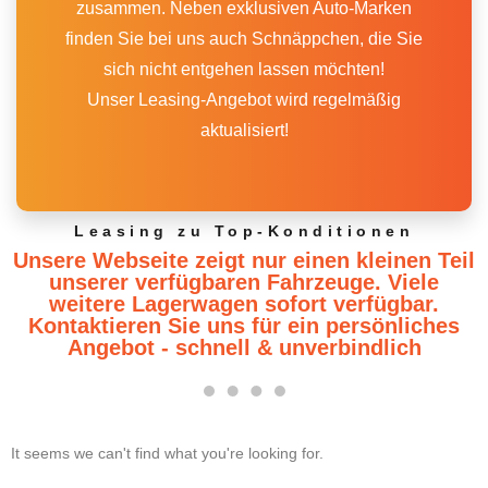
zusammen. Neben exklusiven Auto-Marken
finden Sie bei uns auch Schnäppchen, die Sie
sich nicht entgehen lassen möchten!
Unser Leasing-Angebot wird regelmäßig
aktualisiert!
Leasing zu Top-Konditionen
Unsere Webseite zeigt nur einen kleinen Teil
unserer verfügbaren Fahrzeuge. Viele
weitere Lagerwagen sofort verfügbar.
Kontaktieren Sie uns für ein persönliches
Angebot - schnell & unverbindlich
It seems we can't find what you're looking for.