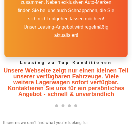
zusammen. Neben exklusiven Auto-Marken
finden Sie bei uns auch Schnäppchen, die Sie
sich nicht entgehen lassen möchten!
Unser Leasing-Angebot wird regelmäßig
aktualisiert!
Leasing zu Top-Konditionen
Unsere Webseite zeigt nur einen kleinen Teil
unserer verfügbaren Fahrzeuge. Viele
weitere Lagerwagen sofort verfügbar.
Kontaktieren Sie uns für ein persönliches
Angebot - schnell & unverbindlich
It seems we can't find what you're looking for.