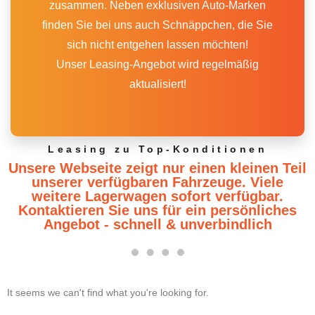
zusammen. Neben exklusiven Auto-Marken
finden Sie bei uns auch Schnäppchen, die Sie
sich nicht entgehen lassen möchten!
Unser Leasing-Angebot wird regelmäßig
aktualisiert!
Leasing zu Top-Konditionen
Unsere Webseite zeigt nur einen kleinen Teil
unserer verfügbaren Fahrzeuge. Viele
weitere Lagerwagen sofort verfügbar.
Kontaktieren Sie uns für ein persönliches
Angebot - schnell & unverbindlich
It seems we can't find what you're looking for.