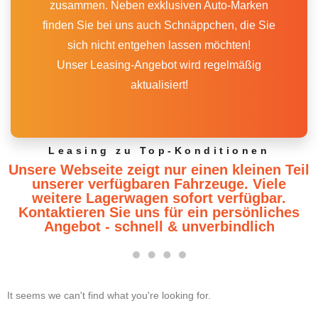
zusammen. Neben exklusiven Auto-Marken
finden Sie bei uns auch Schnäppchen, die Sie
sich nicht entgehen lassen möchten!
Unser Leasing-Angebot wird regelmäßig
aktualisiert!
Leasing zu Top-Konditionen
Unsere Webseite zeigt nur einen kleinen Teil
unserer verfügbaren Fahrzeuge. Viele
weitere Lagerwagen sofort verfügbar.
Kontaktieren Sie uns für ein persönliches
Angebot - schnell & unverbindlich
It seems we can't find what you're looking for.